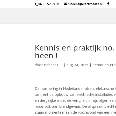
06 55 52 69 31
h.beens@electrosafe.nl
Kennis en praktijk no.
heen !
door
Beheer ITL
|
aug 24, 2015
|
Kennis en Prak
De normering in Nederland omtrent elektrische i
omtrent de opbouw van elektrische installaties v
en dergelijke moet de veiligheid in zijn algeme
maar ook aan brandgevaar. De afspraak is echte
staan momenteel aan de vooravond van een nie