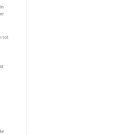
In
 er
n tot
it
die