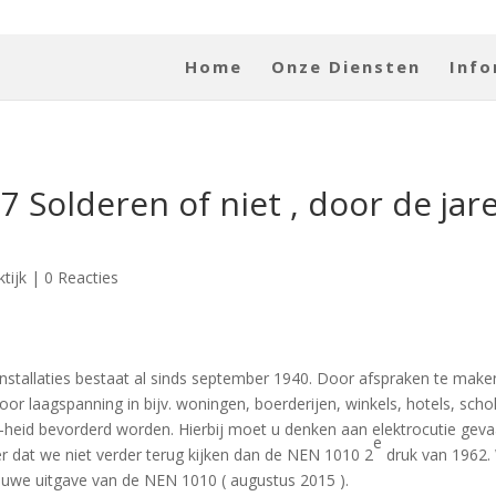
Home
Onze Diensten
Info
 7 Solderen of niet , door de jar
tijk
|
0 Reacties
nstallaties bestaat al sinds september 1940. Door afspraken te make
oor laagspanning in bijv. woningen, boerderijen, winkels, hotels, scho
en-heid bevorderd worden. Hierbij moet u denken aan elektrocutie geva
e
r dat we niet verder terug kijken dan de NEN 1010 2
druk van 1962.
uwe uitgave van de NEN 1010 ( augustus 2015 ).