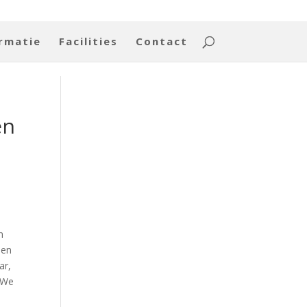
rmatie
Facilities
Contact
en
n
len
ar,
 We